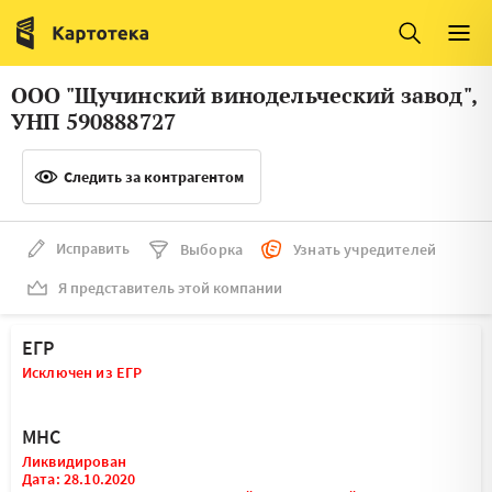
Италия
Ирландия
Люксембург
Литва
ООО "Щучинский винодельческий завод",
Латвия
Македония
УНП 590888727
Нидерланды
Норвегия
Следить за контрагентом
Словения
Сербия
Франция
Финляндия
Исправить
Выборка
Узнать учредителей
Я представитель этой компании
Швеция
Эстония
Мальта
ЕГР
Исключен из ЕГР
МНС
Ликвидирован
Дата: 28.10.2020