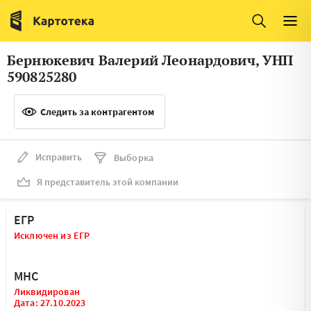
Италия
Ирландия
Люксембург
Литва
Бернюкевич Валерий Леонардович, УНП
Латвия
Македония
590825280
Нидерланды
Норвегия
Следить за контрагентом
Словения
Сербия
Франция
Финляндия
Исправить
Выборка
Я представитель этой компании
Швеция
Эстония
Мальта
ЕГР
Исключен из ЕГР
МНС
Ликвидирован
Дата: 27.10.2023