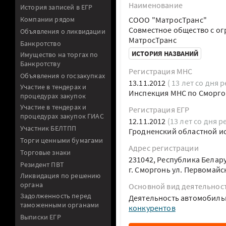
Наименование
История записей в ЕГР
Компании рядом
СООО "МатросТранс"
Совместное общество с о
Объявления о ликвидации
МатросТранс
Банкротство
ИСТОРИЯ НАЗВАНИЙ
Имущество на торгах по
Банкротству
Регистрация МНС
Объявления о госзакупках
13.11.2012
( 13 лет со дня 
Участие в тендерах и
Инспекция МНС по Сморго
процедурах закупок
Участие в тендерах и
Регистрация ЕГР
процедурах закупок ГИАС
12.11.2012
(13 лет со дня р
Участник БЕЛТПП
Гродненский областной и
Торги ценными бумагами
Адрес регистрации
Торговые знаки
231042, Республика Белар
Резидент ПВТ
г. Сморгонь ул. Первомай
Ликвидация по решению
органа
Основной вид деятельнос
Задолженность перед
Деятельность автомобиль
таможенными органами
конкурентов
Выписки ЕГР