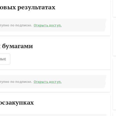
овых результатах
тупно по подписке.
Открыть доступ.
 бумагами
ВЫЕ
тупно по подписке.
Открыть доступ.
осзакупках