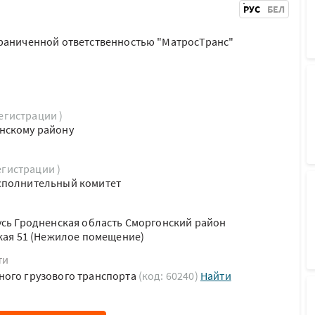
РУС
БЕЛ
граниченной ответственностью "МатросТранс"
регистрации )
нскому району
егистрации )
сполнительный комитет
усь Гродненская область Сморгонский район
ская 51 (Нежилое помещение)
ти
ного грузового транспорта
(код: 60240)
Найти