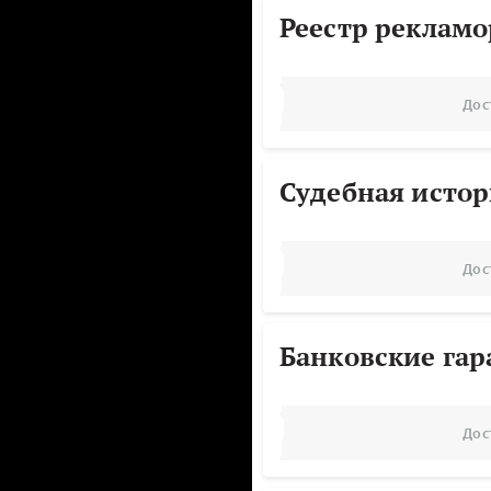
Реестр реклам
Дос
Судебная исто
Дос
Банковские га
Дос