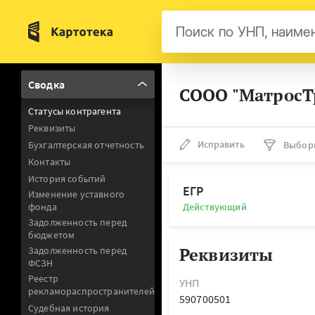
Бел
Сводка
СООО "МатросТр
Авс
Статусы контрагента
Гер
Реквизиты
Люк
Исправить
Бухгалтерская отчетность
Выбор
Контакты
Нид
История событий
Фра
ЕГР
Изменение уставного
фонда
Действующий
Мал
Задолженность перед
бюджетом
Реквизиты
Задолженность перед
ФСЗН
Реестр
УНП
рекламораспространителей
590700501
Судебная история