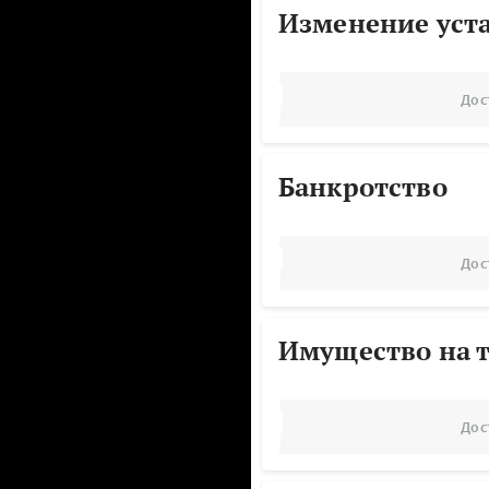
Изменение уст
Дос
Банкротство
Дос
Имущество на т
Дос