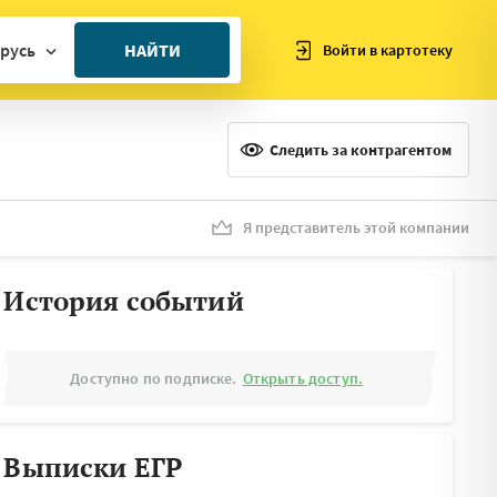
русь
НАЙТИ
Войти в картотеку
ан
ия
Следить за контрагентом
ия
ния
Я представитель этой компании
я
История событий
Доступно по подписке.
Открыть доступ.
Выписки ЕГР