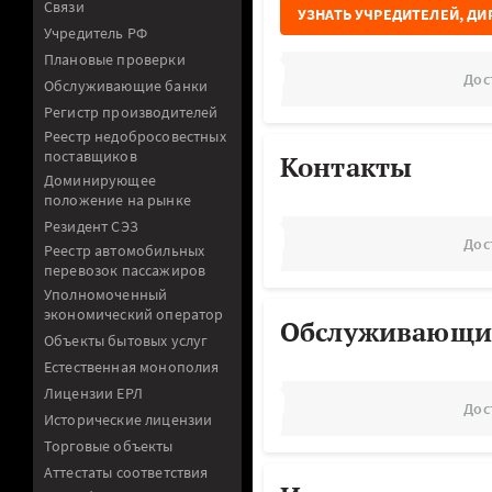
Связи
УЗНАТЬ УЧРЕДИТЕЛЕЙ, ДИ
Учредитель РФ
Плановые проверки
Дос
Обслуживающие банки
Регистр производителей
Реестр недобросовестных
поставщиков
Контакты
Доминирующее
положение на рынке
Резидент СЭЗ
Дос
Реестр автомобильных
перевозок пассажиров
Уполномоченный
экономический оператор
Обслуживающи
Объекты бытовых услуг
Естественная монополия
Лицензии ЕРЛ
Дос
Исторические лицензии
Торговые объекты
Аттестаты соответствия