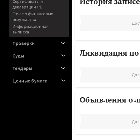
История записе
Сертификаты и
декларации РБ
Отчёт о финансовых
результатах
Дос
Информационная
выписка
Проверки
Ликвидация по
Суды
Тендеры
Дос
Ценные бумаги
Объявления о 
Дос