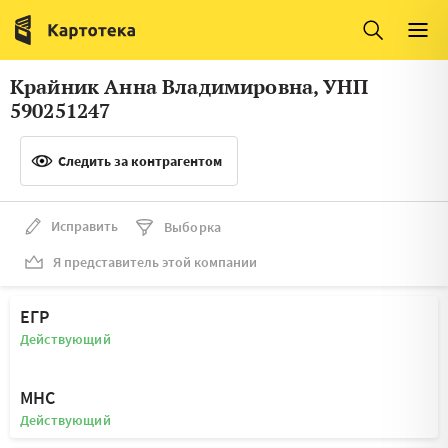
Италия
Ирландия
Люксембург
Литва
Крайник Анна Владимировна, УНП
Латвия
Македония
590251247
Нидерланды
Норвегия
Следить за контрагентом
Словения
Сербия
Франция
Финляндия
Исправить
Выборка
Я представитель этой компании
Швеция
Эстония
Мальта
ЕГР
Действующий
МНС
Действующий