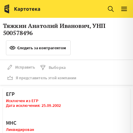
Италия
Ирландия
Люксембург
Литва
Тяжкин Анатолий Иванович, УНП
Латвия
Македония
500578496
Нидерланды
Норвегия
Следить за контрагентом
Словения
Сербия
Франция
Финляндия
Исправить
Выборка
Я представитель этой компании
Швеция
Эстония
Мальта
ЕГР
Исключен из ЕГР
Дата исключения: 25.09.2002
МНС
Ликвидирован