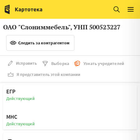
Италия
Ирландия
Люксембург
Литва
ОАО "Слониммебель", УНП 500523227
Латвия
Македония
Следить за контрагентом
Нидерланды
Норвегия
Словения
Сербия
Исправить
Выборка
Узнать учредителей
Франция
Финляндия
Я представитель этой компании
Швеция
Эстония
ЕГР
Мальта
Действующий
МНС
Действующий