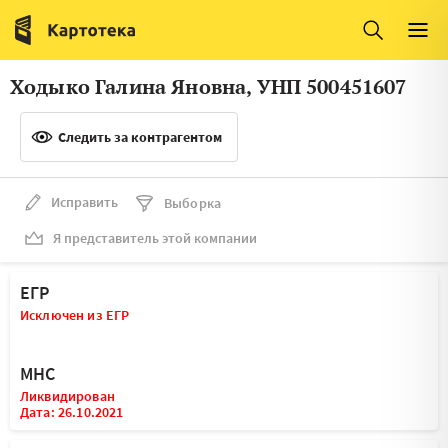
Италия
Ирландия
Люксембург
Литва
Ходыко Галина Яновна, УНП 500451607
Латвия
Македония
Следить за контрагентом
Нидерланды
Норвегия
Словения
Сербия
Исправить
Выборка
Франция
Финляндия
Я представитель этой компании
Швеция
Эстония
ЕГР
Мальта
Исключен из ЕГР
МНС
Ликвидирован
Дата: 26.10.2021