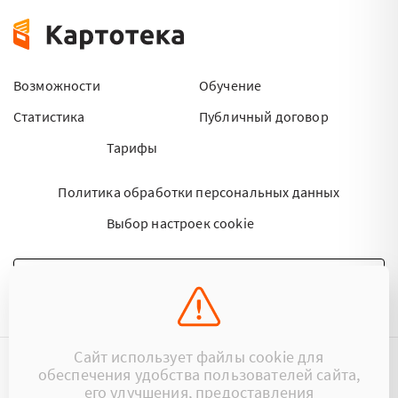
Возможности
Обучение
Статистика
Публичный договор
Тарифы
Политика обработки персональных данных
Выбор настроек cookie
НАПИСАТЬ ПИСЬМО
Сайт использует файлы cookie для
обеспечения удобства пользователей сайта,
©2015 - 2026 Kartoteka.by Все права защищены.
его улучшения, предоставления