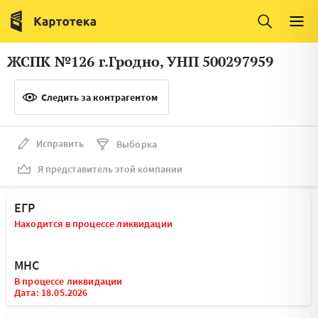
Италия
Ирландия
Люксембург
Литва
ЖСПК №126 г.Гродно, УНП 500297959
Латвия
Македония
Следить за контрагентом
Нидерланды
Норвегия
Словения
Сербия
Исправить
Выборка
Франция
Финляндия
Я представитель этой компании
Швеция
Эстония
ЕГР
Мальта
Находится в процессе ликвидации
МНС
В процессе ликвидации
Дата: 18.05.2026