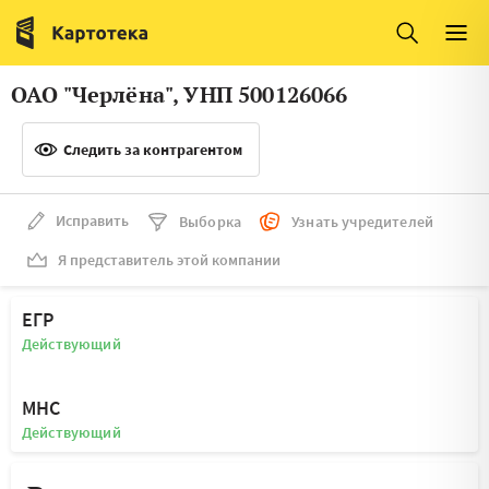
Италия
Ирландия
Люксембург
Литва
ОАО "Черлёна", УНП 500126066
Латвия
Македония
Следить за контрагентом
Нидерланды
Норвегия
Словения
Сербия
Исправить
Выборка
Узнать учредителей
Франция
Финляндия
Я представитель этой компании
Швеция
Эстония
ЕГР
Мальта
Действующий
МНС
Действующий