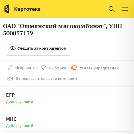
Италия
Ирландия
Люксембург
Литва
ОАО "Ошмянский мясокомбинат", УНП
Латвия
Македония
500057139
Нидерланды
Норвегия
Следить за контрагентом
Словения
Сербия
Франция
Финляндия
Исправить
Выборка
Узнать учредителей
Я представитель этой компании
Швеция
Эстония
Мальта
ЕГР
Действующий
МНС
Действующий