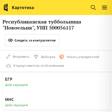
Италия
Ирландия
Люксембург
Литва
Республиканская туббольница
Латвия
Македония
"Новоельня", УНП 500056117
Нидерланды
Норвегия
Следить за контрагентом
Словения
Сербия
Франция
Финляндия
Исправить
Выборка
Узнать учредителей
Я представитель этой компании
Швеция
Эстония
Мальта
ЕГР
Действующий
МНС
Действующий