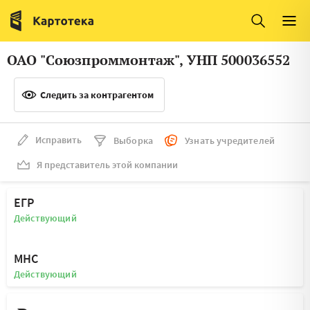
Италия
Ирландия
Люксембург
Литва
ОАО "Союзпроммонтаж", УНП 500036552
Латвия
Македония
Следить за контрагентом
Нидерланды
Норвегия
Словения
Сербия
Исправить
Выборка
Узнать учредителей
Франция
Финляндия
Я представитель этой компании
Швеция
Эстония
ЕГР
Мальта
Действующий
МНС
Действующий