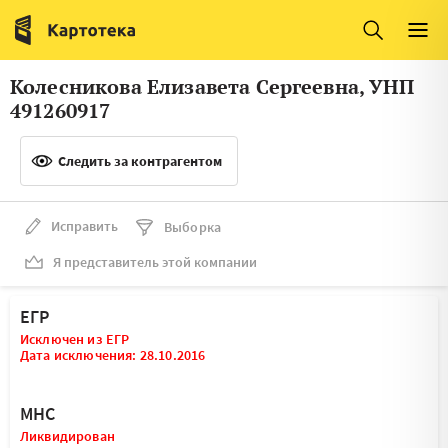
Италия
Ирландия
Люксембург
Литва
Колесникова Елизавета Сергеевна, УНП
Латвия
Македония
491260917
Нидерланды
Норвегия
Следить за контрагентом
Словения
Сербия
Франция
Финляндия
Исправить
Выборка
Я представитель этой компании
Швеция
Эстония
Мальта
ЕГР
Исключен из ЕГР
Дата исключения: 28.10.2016
МНС
Ликвидирован