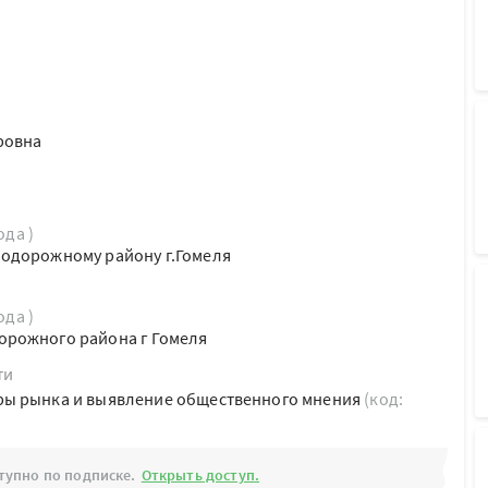
ровна
ода )
одорожному району г.Гомеля
ода )
рожного района г Гомеля
ти
ы рынка и выявление общественного мнения
(код:
тупно по подписке.
Открыть доступ.