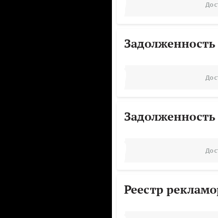
Дос
Задолженность
Дос
Задолженность
Дос
Реестр реклам