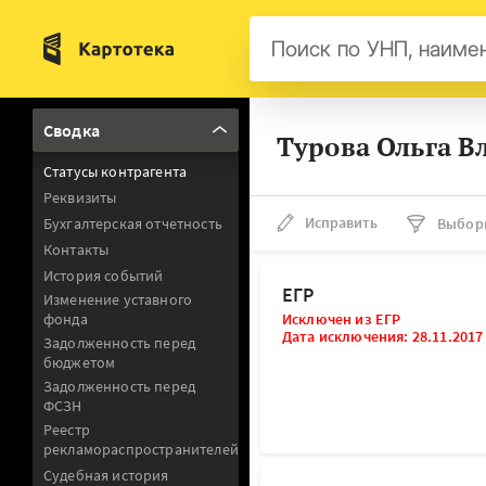
Бел
Сводка
Турова Ольга В
Авс
Статусы контрагента
Гер
Реквизиты
Люк
Исправить
Бухгалтерская отчетность
Выбор
Контакты
Нид
История событий
Фра
ЕГР
Изменение уставного
фонда
Исключен из ЕГР
Мал
Дата исключения: 28.11.2017
Задолженность перед
бюджетом
Задолженность перед
ФСЗН
Реестр
рекламораспространителей
Судебная история