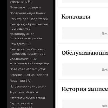
Учредитель РФ
Плановые проверки
Обслуживающие банки
Контакты
Регистр производителей
Реестр недобросовестных
поставщиков
Дос
Доминирующее
положение на рынке
Резидент СЭЗ
Реестр автомобильных
Обслуживающи
перевозок пассажиров
Уполномоченный
экономический оператор
Объекты бытовых услуг
Дос
Естественная монополия
Лицензии ЕРЛ
Исторические лицензии
История записе
Торговые объекты
Аттестаты соответствия
Сертификаты и
Дос
декларации РБ