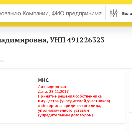
Бела
арусь
Россия
Украина
Казахст
ладимировна, УНП 491226323
трия
Британия
Бельгия
Герман
нси
Дания
Италия
Ирланд
сембург
Литва
Латвия
Македо
ка
ерланды
Норвегия
Словения
Сербия
нция
Финляндия
Швеция
Эстони
МНС
ьта
Ликвидирован
Дата: 28.11.2017
Принятие решения собственника
имущества (учредителей,участников)
либо органа юридического лица,
уполномоченного уставом
(учредительным договором)