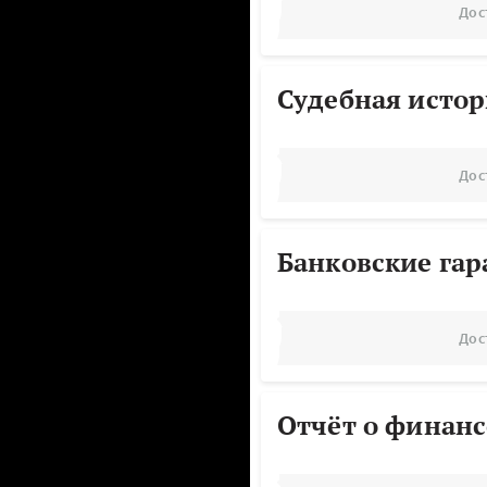
Дос
Судебная исто
Дос
Банковские га
Дос
Отчёт о финанс