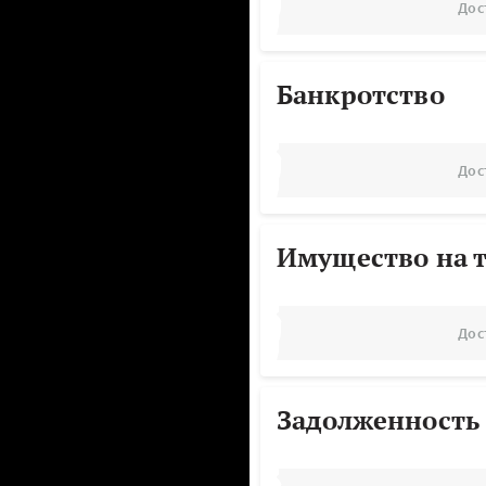
Дос
Банкротство
Дос
Имущество на т
Дос
Задолженность