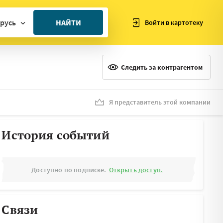
русь
НАЙТИ
Войти в картотеку
ан
ия
Следить за контрагентом
ия
ния
Я представитель этой компании
я
История событий
Доступно по подписке.
Открыть доступ.
Связи