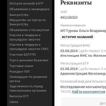
Реквизиты
История записей в ЕГР
Объявления о ликвидации
УНП
Банкротство
491226323
Имущество на торгах по
Банкротству
Наименование
Объявления о госзакупках
ИП Турова Ольга Владими
Участие в тендерах и
ИСТОРИЯ НАЗВАНИЙ
процедурах закупок
Участие в тендерах и
Регистрация МНС
процедурах закупок ГИАС
03.08.2014
( действовал 3 г
Участник БЕЛТПП
Инспекция МНС по Железн
Торги ценными бумагами
Регистрация ЕГР
Торговые знаки
01.08.2014
( действовал 3 г
Резидент ПВТ
Администрация Железнодо
Ликвидация по решению
органа
Основной вид деятельнос
Задолженность перед
Исследование конъюнктур
таможенными органами
74130)
Найти конкурентов
Выписки ЕГР
Связи
Дос