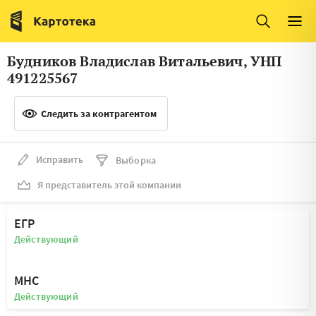
Италия
Ирландия
Люксембург
Литва
Будников Владислав Витальевич, УНП
Латвия
Македония
491225567
Нидерланды
Норвегия
Следить за контрагентом
Словения
Сербия
Франция
Финляндия
Исправить
Выборка
Я представитель этой компании
Швеция
Эстония
Мальта
ЕГР
Действующий
МНС
Действующий