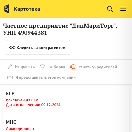
Италия
Ирландия
Люксембург
Литва
Частное предприятие "ДанМариТорг",
Латвия
Македония
УНП 490944381
Нидерланды
Норвегия
Следить за контрагентом
Словения
Сербия
Франция
Финляндия
Исправить
Выборка
Узнать учредителей
Я представитель этой компании
Швеция
Эстония
Мальта
ЕГР
Исключен из ЕГР
Дата исключения: 09.12.2024
МНС
Ликвидирован