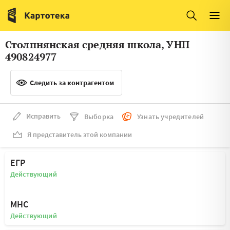
Италия
Ирландия
Люксембург
Литва
Столпнянская средняя школа, УНП
Латвия
Македония
490824977
Нидерланды
Норвегия
Следить за контрагентом
Словения
Сербия
Франция
Финляндия
Исправить
Выборка
Узнать учредителей
Я представитель этой компании
Швеция
Эстония
Мальта
ЕГР
Действующий
МНС
Действующий