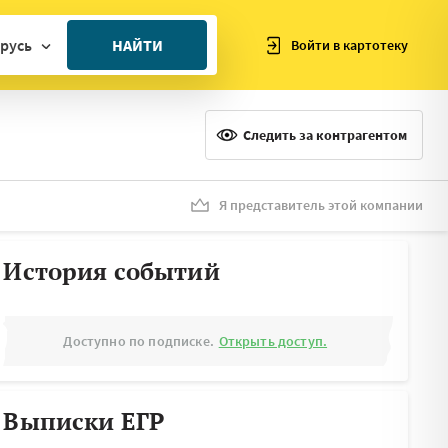
русь
НАЙТИ
Войти в картотеку
ан
ия
Следить за контрагентом
ия
ния
Я представитель этой компании
я
История событий
Доступно по подписке.
Открыть доступ.
Выписки ЕГР