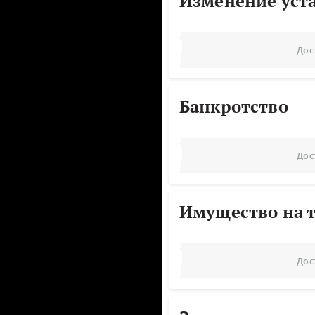
Изменение уст
Дос
Банкротство
Дос
Имущество на т
Дос