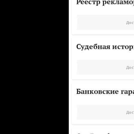
Реестр реклам
Дос
Судебная исто
Дос
Банковские га
Дос