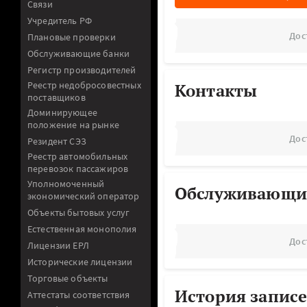
Связи
Учредитель РФ
Дос
Плановые проверки
Обслуживающие банки
Регистр производителей
Реестр недобросовестных
Контакты
поставщиков
Доминирующее
положение на рынке
Дос
Резидент СЭЗ
Реестр автомобильных
перевозок пассажиров
Уполномоченный
Обслуживающи
экономический оператор
Объекты бытовых услуг
Естественная монополия
Дос
Лицензии ЕРЛ
Исторические лицензии
Торговые объекты
История записе
Аттестаты соответствия