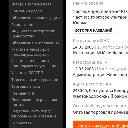
Наименование
История записей в ЕГР
Компании рядом
Частное предприятие "Юк
Частное торговое унитар
Объявления о ликвидации
Юкома
Банкротство
ИСТОРИЯ НАЗВАНИЙ
Имущество на торгах по
Банкротству
Регистрация МНС
Объявления о госзакупках
14.03.2008
( 18 лет со дня 
Участие в тендерах и
Инспекция МНС по Железн
процедурах закупок
Участие в тендерах и
Регистрация ЕГР
процедурах закупок ГИАС
12.03.2008
(18 лет со дня р
Участник БЕЛТПП
Администрация Железнодо
Торги ценными бумагами
Адрес регистрации
Торговые знаки
246000, Республика Белару
Резидент ПВТ
Железнодорожный район п
Ликвидация по решению
органа
Основной вид деятельнос
Задолженность перед
Оптовая торговля прочим
таможенными органами
Выписки ЕГР
УЗНАТЬ УЧРЕДИТЕЛЕЙ, ДИ