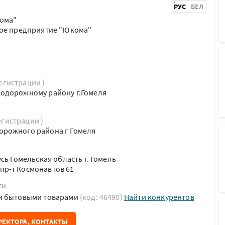
РУС
БЕЛ
ома"
ное предприятие "Юкома"
регистрации )
одорожному району г.Гомеля
егистрации )
рожного района г Гомеля
сь Гомельская область г. Гомель
р-т Космонавтов 61
ти
и бытовыми товарами
(код: 46490)
Найти конкурентов
РЕКТОРА, КОНТАКТЫ