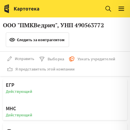
Италия
Ирландия
Люксембург
Литва
ООО "ПМКВедрич", УНП 490563772
Латвия
Македония
Следить за контрагентом
Нидерланды
Норвегия
Словения
Сербия
Исправить
Выборка
Узнать учредителей
Франция
Финляндия
Я представитель этой компании
Швеция
Эстония
ЕГР
Мальта
Действующий
МНС
Действующий