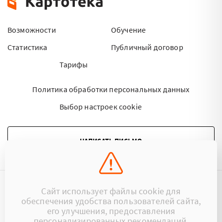
Возможности
Обучение
Статистика
Публичный договор
Тарифы
Политика обработки персональных данных
Выбор настроек cookie
НАПИСАТЬ ПИСЬМО
Сайт использует файлы cookie для
©2015 - 2026 Kartoteka.by Все права защищены.
обеспечения удобства пользователей сайта,
его улучшения, предоставления
+375 (29) 17-383-17
ООО «Картотека»
персонализированных рекомендаций.