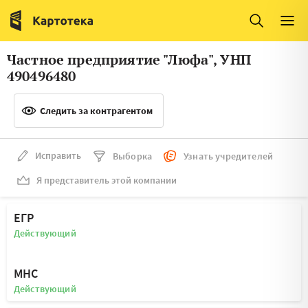
Италия
Ирландия
Люксембург
Литва
Частное предприятие "Люфа", УНП
Латвия
Македония
490496480
Нидерланды
Норвегия
Следить за контрагентом
Словения
Сербия
Франция
Финляндия
Исправить
Выборка
Узнать учредителей
Я представитель этой компании
Швеция
Эстония
Мальта
ЕГР
Действующий
МНС
Действующий