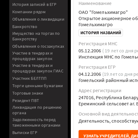
Наименование
История записей в ЕГР
Компании рядом
ОАО "Гомельхимагро"
Открытое акционерное об
Объявления о ликвидации
Гомельхимагро
Банкротство
ИСТОРИЯ НАЗВАНИЙ
Имущество на торгах по
Банкротству
Регистрация МНС
Объявления о госзакупках
05.12.2006
( 19 лет со дня 
Участие в тендерах и
Инспекция МНС по Гомель
процедурах закупок
Участие в тендерах и
Регистрация ЕГР
процедурах закупок ГИАС
04.12.2006
(19 лет со дня р
Участник БЕЛТПП
Гомельский районный исп
Торги ценными бумагами
Адрес регистрации
Торговые знаки
247016, Республика Белар
Резидент ПВТ
Ереминский сельсовет аг. 
Ликвидация по решению
органа
Основной вид деятельнос
Задолженность перед
Деятельность, способств
таможенными органами
Выписки ЕГР
УЗНАТЬ УЧРЕДИТЕЛЕЙ, ДИ