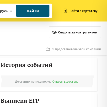
русь
НАЙТИ
Войти в картотеку
ан
ия
Следить за контрагентом
ия
ния
Я представитель этой компании
я
История событий
Доступно по подписке.
Открыть доступ.
Выписки ЕГР