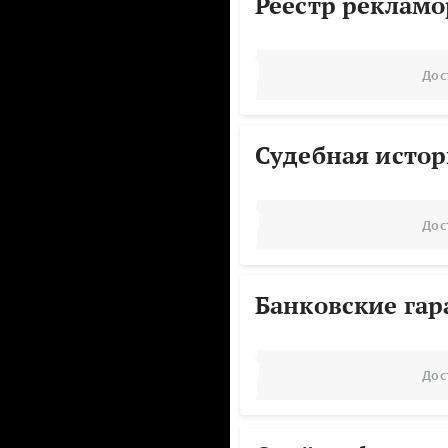
Реестр реклам
Дос
Судебная исто
Дос
Банковские га
Дос