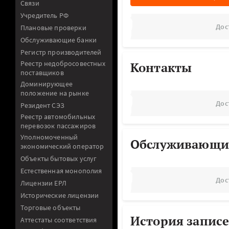
Связи
Учредитель РФ
Дос
Плановые проверки
Обслуживающие банки
Регистр производителей
Реестр недобросовестных
Контакты
поставщиков
Доминирующее
положение на рынке
Дос
Резидент СЭЗ
Реестр автомобильных
перевозок пассажиров
Уполномоченный
Обслуживающи
экономический оператор
Объекты бытовых услуг
Естественная монополия
Дос
Лицензии ЕРЛ
Исторические лицензии
Торговые объекты
История записе
Аттестаты соответствия