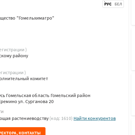
РУС
БЕЛ
щество "Гомельхимагро"
регистрации )
скому району
егистрации )
олнительный комитет
усь Гомельская область Гомельский район
Еремино ул. Сурганова 20
ти
ующая растениеводству
(код: 1610)
Найти конкурентов
РЕКТОРА, КОНТАКТЫ