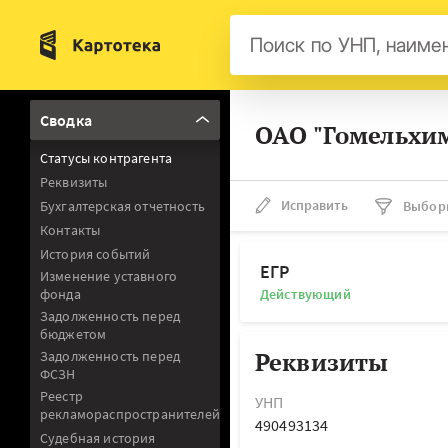
Бел
Сводка
ОАО "Гомельхим
Авс
Статусы контрагента
Гер
Реквизиты
Люк
Исправить
Бухгалтерская отчетность
Выбор
Контакты
Нид
История событий
Фра
ЕГР
Изменение уставного
фонда
Действующий
Мал
Задолженность перед
бюджетом
Реквизиты
Задолженность перед
ФСЗН
Реестр
УНП
рекламораспространителей
490493134
Судебная история