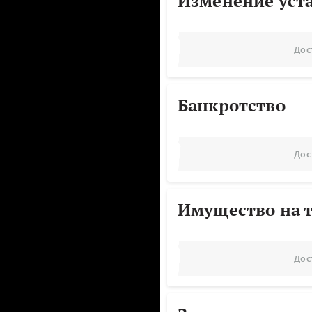
Изменение уст
Дос
Банкротство
Дос
Имущество на т
Дос