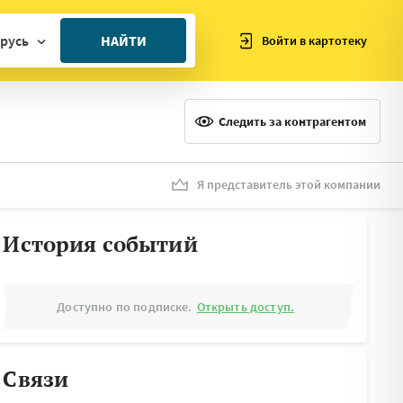
русь
НАЙТИ
Войти в картотеку
ан
ия
Следить за контрагентом
ия
ния
Я представитель этой компании
я
История событий
Доступно по подписке.
Открыть доступ.
Связи