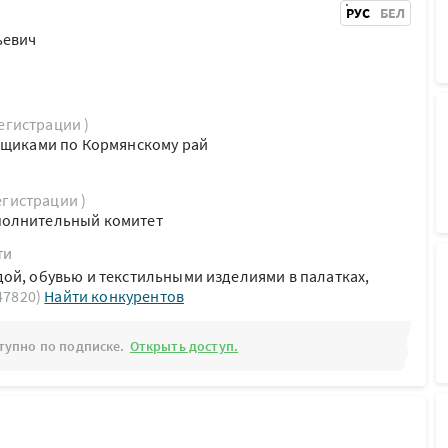
РУС
БЕЛ
ьевич
регистрации )
ьщиками по Кормянскому рай
егистрации )
полнительный комитет
ти
ой, обувью и текстильными изделиями в палатках,
 47820)
Найти конкурентов
тупно по подписке.
Открыть доступ.