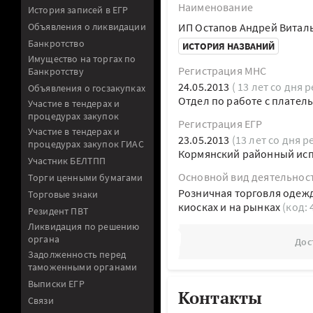
Наименование
История записей в ЕГР
Объявления о ликвидации
ИП Остапов Андрей Витал
Банкротство
ИСТОРИЯ НАЗВАНИЙ
Имущество на торгах по
Регистрация МНС
Банкротству
24.05.2013
( 13 лет со дня 
Объявления о госзакупках
Отдел по работе с плател
Участие в тендерах и
процедурах закупок
Регистрация ЕГР
Участие в тендерах и
23.05.2013
(13 лет со дня р
процедурах закупок ГИАС
Кормянский районный ис
Участник БЕЛТПП
Основной вид деятельнос
Торги ценными бумагами
Розничная торговля одежд
Торговые знаки
киосках и на рынках
(код:
Резидент ПВТ
Ликвидация по решению
органа
Дос
Задолженность перед
таможенными органами
Выписки ЕГР
Контакты
Связи