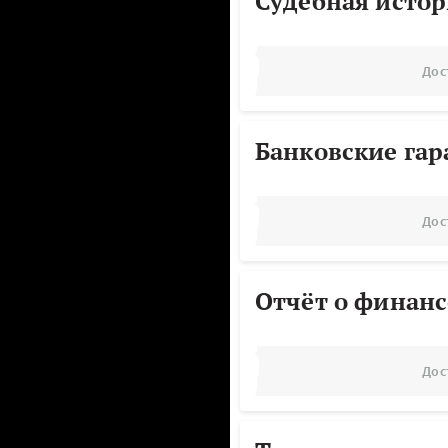
Судебная исто
Дос
Банковские га
Дос
Отчёт о финанс
Дос