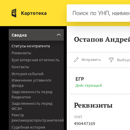
Бел
Сводка
Остапов Андрей
Авс
Статусы контрагента
Гер
Реквизиты
Люк
Исправить
Бухгалтерская отчетность
Выбор
Контакты
Нид
История событий
Фра
ЕГР
Изменение уставного
фонда
Действующий
Мал
Задолженность перед
бюджетом
Реквизиты
Задолженность перед
ФСЗН
Реестр
УНП
рекламораспространителей
490447169
Судебная история