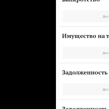
Дос
Имущество на т
Дос
Задолженность
Дос
Задолженность