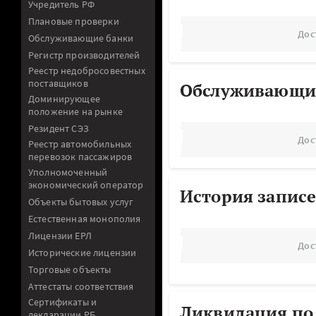
Учредитель РФ
Плановые проверки
Дос
Обслуживающие банки
Регистр производителей
Реестр недобросовестных
поставщиков
Обслуживающи
Доминирующее
положение на рынке
Резидент СЭЗ
Дос
Реестр автомобильных
перевозок пассажиров
Уполномоченный
экономический оператор
История записе
Объекты бытовых услуг
Естественная монополия
Лицензии ЕРЛ
Дос
Исторические лицензии
Торговые объекты
Аттестаты соответствия
Сертификаты и
Ликвидация по
декларации РБ