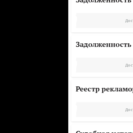
Дос
Задолженность
Дос
Реестр реклам
Дос