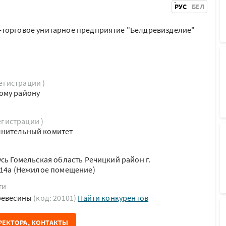
РУС
БЕЛ
-торговое унитарное предприятие "Белдревизделие"
регистрации )
ому району
егистрации )
лнительный комитет
сь Гомельская область Речицкий район г.
114а (Нежилое помещение)
ти
древесины
(код: 20101)
Найти конкурентов
РЕКТОРА, КОНТАКТЫ