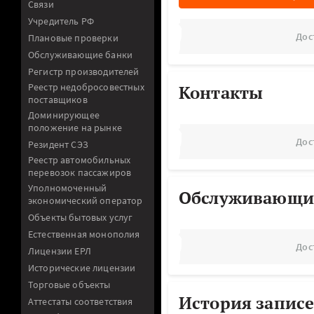
Связи
Учредитель РФ
Дос
Плановые проверки
Обслуживающие банки
Регистр производителей
Реестр недобросовестных
Контакты
поставщиков
Доминирующее
положение на рынке
Дос
Резидент СЭЗ
Реестр автомобильных
перевозок пассажиров
Уполномоченный
Обслуживающи
экономический оператор
Объекты бытовых услуг
Естественная монополия
Дос
Лицензии ЕРЛ
Исторические лицензии
Торговые объекты
История записе
Аттестаты соответствия