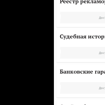
Реестр реклам
Дос
Судебная исто
Дос
Банковские га
Дос