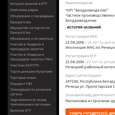
Наименование
История записей в ЕГР
Компании рядом
ЧУП "Белдревизделие"
Частное производственно
Объявления о ликвидации
Белдревизделие
Банкротство
ИСТОРИЯ НАЗВАНИЙ
Имущество на торгах по
Банкротству
Регистрация МНС
Объявления о госзакупках
22.08.2006
( 19 лет со дня 
Участие в тендерах и
Инспекция МНС по Речицк
процедурах закупок
Участие в тендерах и
Регистрация ЕГР
процедурах закупок ГИАС
21.08.2006
(19 лет со дня р
Участник БЕЛТПП
Речицкий районный испо
Торги ценными бумагами
Адрес регистрации
Торговые знаки
247500, Республика Белару
Резидент ПВТ
Речица ул. Пролетарская 
Ликвидация по решению
органа
Основной вид деятельнос
Задолженность перед
Распиловка и строгание 
таможенными органами
Выписки ЕГР
УЗНАТЬ УЧРЕДИТЕЛЕЙ, ДИ