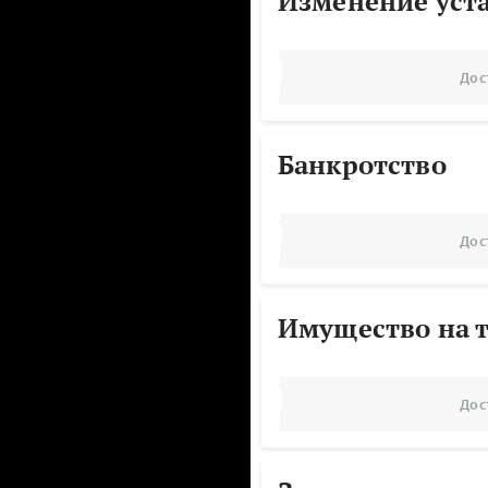
Изменение уст
Дос
Банкротство
Дос
Имущество на т
Дос