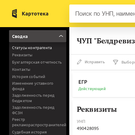
Бел
Сводка
ЧУП "Белдревиз
Авс
Статусы контрагента
Гер
Реквизиты
Люк
Исправить
Бухгалтерская отчетность
Выбор
Контакты
Нид
История событий
Фра
ЕГР
Изменение уставного
фонда
Действующий
Мал
Задолженность перед
бюджетом
Реквизиты
Задолженность перед
ФСЗН
Реестр
УНП
рекламораспространителей
490428095
Судебная история