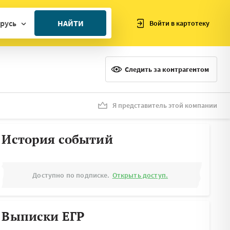
русь
НАЙТИ
Войти в картотеку
ан
ия
Следить за контрагентом
ия
ния
Я представитель этой компании
я
История событий
Доступно по подписке.
Открыть доступ.
Выписки ЕГР