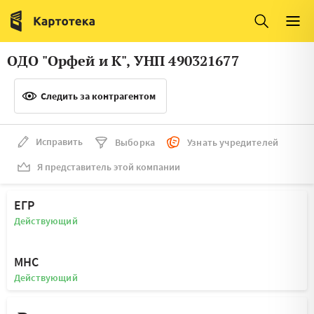
Италия
Ирландия
Люксембург
Литва
ОДО "Орфей и К", УНП 490321677
Латвия
Македония
Следить за контрагентом
Нидерланды
Норвегия
Словения
Сербия
Исправить
Выборка
Узнать учредителей
Франция
Финляндия
Я представитель этой компании
Швеция
Эстония
ЕГР
Мальта
Действующий
МНС
Действующий