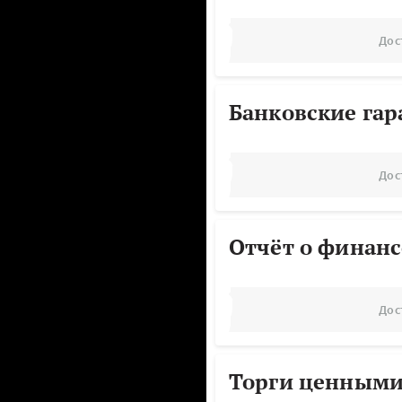
Дос
Банковские га
Дос
Отчёт о финанс
Дос
Торги ценными