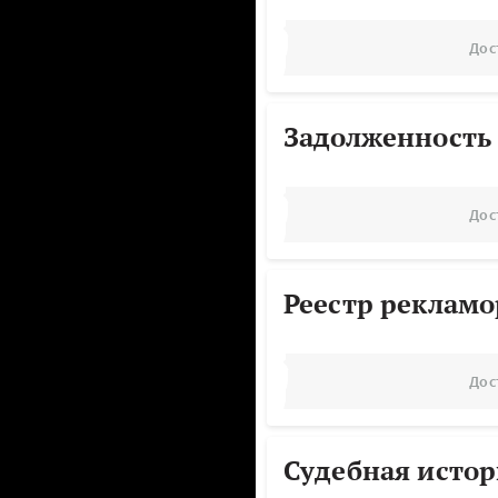
Дос
Задолженность
Дос
Реестр реклам
Дос
Судебная исто