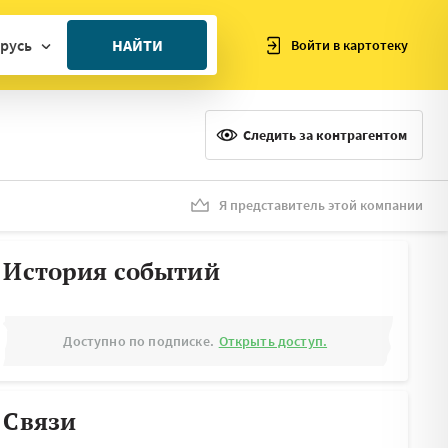
русь
НАЙТИ
Войти в картотеку
ан
ия
Следить за контрагентом
ия
ния
Я представитель этой компании
я
История событий
Доступно по подписке.
Открыть доступ.
Связи