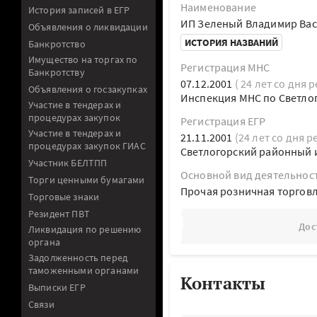
Наименование
История записей в ЕГР
ИП Зеленый Владимир Ва
Объявления о ликвидации
ИСТОРИЯ НАЗВАНИЙ
Банкротство
Имущество на торгах по
Регистрация МНС
Банкротству
07.12.2001
( 24 лет со дня 
Объявления о госзакупках
Инспекция МНС по Светло
Участие в тендерах и
процедурах закупок
Регистрация ЕГР
Участие в тендерах и
21.11.2001
(24 лет со дня р
процедурах закупок ГИАС
Светлогорский районный 
Участник БЕЛТПП
Основной вид деятельнос
Торги ценными бумагами
Прочая розничная торговл
Торговые знаки
Резидент ПВТ
Дос
Ликвидация по решению
органа
Задолженность перед
таможенными органами
Контакты
Выписки ЕГР
Связи