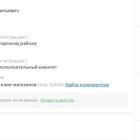
сильевич
регистрации )
горскому району
егистрации )
исполнительный комитет
ти
я вне магазинов
(код: 52630)
Найти конкурентов
тупно по подписке.
Открыть доступ.