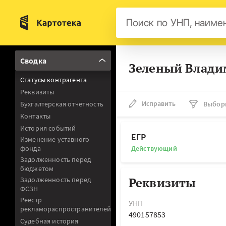
Бел
Сводка
Зеленый Влади
Авс
Статусы контрагента
Гер
Реквизиты
Люк
Исправить
Бухгалтерская отчетность
Выбор
Контакты
Нид
История событий
Фра
ЕГР
Изменение уставного
фонда
Действующий
Мал
Задолженность перед
бюджетом
Реквизиты
Задолженность перед
ФСЗН
Реестр
УНП
рекламораспространителей
490157853
Судебная история