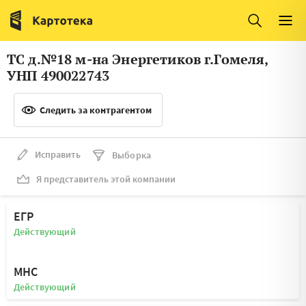
Италия
Ирландия
Люксембург
Литва
ТС д.№18 м-на Энергетиков г.Гомеля,
Латвия
Македония
УНП 490022743
Нидерланды
Норвегия
Следить за контрагентом
Словения
Сербия
Франция
Финляндия
Исправить
Выборка
Я представитель этой компании
Швеция
Эстония
Мальта
ЕГР
Действующий
МНС
Действующий