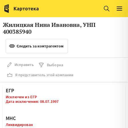
Италия
Ирландия
Люксембург
Литва
Жилицкая Нина Ивановна, УНП
Латвия
Македония
400385940
Нидерланды
Норвегия
Следить за контрагентом
Словения
Сербия
Франция
Финляндия
Исправить
Выборка
Я представитель этой компании
Швеция
Эстония
Мальта
ЕГР
Исключен из ЕГР
Дата исключения: 08.07.1997
МНС
Ликвидирован