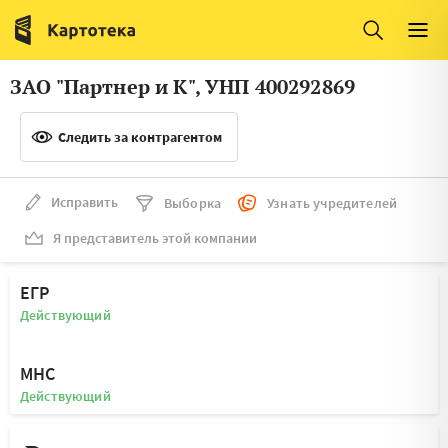
Италия
Ирландия
Люксембург
Литва
ЗАО "Партнер и К", УНП 400292869
Латвия
Македония
Следить за контрагентом
Нидерланды
Норвегия
Словения
Сербия
Исправить
Выборка
Узнать учредителей
Франция
Финляндия
Я представитель этой компании
Швеция
Эстония
ЕГР
Мальта
Действующий
МНС
Действующий