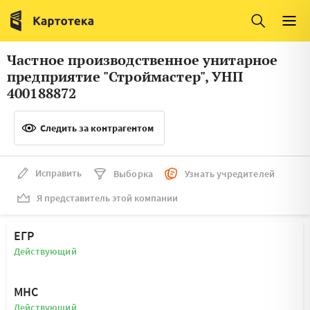
Италия
Ирландия
Люксембург
Литва
Частное производственное унитарное
Латвия
Македония
предприятие "Строймастер", УНП
400188872
Нидерланды
Норвегия
Словения
Следить за контрагентом
Сербия
Франция
Финляндия
Исправить
Выборка
Узнать учредителей
Швеция
Эстония
Я представитель этой компании
Мальта
ЕГР
Действующий
МНС
Действующий