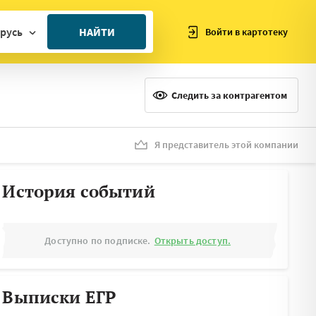
русь
НАЙТИ
Войти в картотеку
ан
ия
Следить за контрагентом
ия
ния
Я представитель этой компании
я
История событий
Доступно по подписке.
Открыть доступ.
Выписки ЕГР