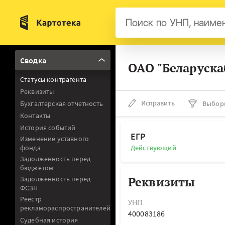
Бел
Сводка
ОАО "Беларуска
Авс
Статусы контрагента
Гер
Реквизиты
Люк
Исправить
Бухгалтерская отчетность
Выбор
Контакты
Нид
История событий
Фра
ЕГР
Изменение уставного
фонда
Действующий
Мал
Задолженность перед
бюджетом
Реквизиты
Задолженность перед
ФСЗН
Реестр
УНП
рекламораспространителей
400083186
Судебная история