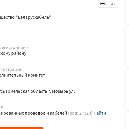
РУС
БЕЛ
щество "Беларускабель"
 регистрации )
кому району
егистрации )
олнительный комитет
сь Гомельская область г. Мозырь ул.
ти
лированных проводов и кабелей
(код: 27320)
Найти