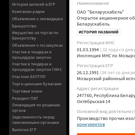
Наименование
История записей в ЕГР
Компании рядом
ОАО "Беларускабель"
Открытое акционерное об
Объявления о ликвидации
Беларускабель
Банкротство
ИСТОРИЯ НАЗВАНИЙ
Имущество на торгах по
Банкротству
Регистрация МНС
Объявления о госзакупках
01.03.1994
( 32 года со дня
Участие в тендерах и
Инспекция МНС по Мозырс
процедурах закупок
Участие в тендерах и
Регистрация ЕГР
процедурах закупок ГИАС
26.12.1991
(34 лет со дня р
Участник БЕЛТПП
Мозырский районный исп
Торги ценными бумагами
Адрес регистрации
Торговые знаки
247760, Республика Белару
Резидент ПВТ
Октябрьская 14
Ликвидация по решению
органа
Основной вид деятельнос
Задолженность перед
Производство прочих изо
таможенными органами
конкурентов
Выписки ЕГР