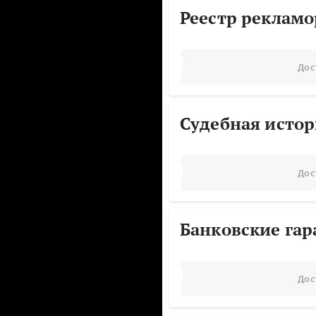
Реестр реклам
Дос
Судебная исто
Дос
Банковские га
Дос