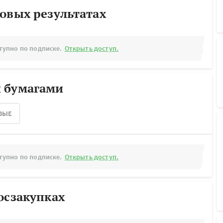
овых результатах
тупно по подписке.
Открыть доступ.
 бумагами
ВЫЕ
тупно по подписке.
Открыть доступ.
осзакупках