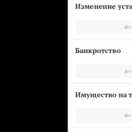
Изменение уст
Дос
Банкротство
Дос
Имущество на т
Дос