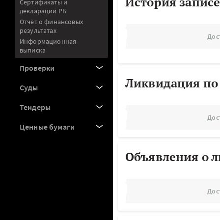
История записе
Сертификаты и
декларации РБ
Отчёт о финансовых
результатах
Дос
Информационная
выписка
Проверки
Ликвидация по
Суды
Тендеры
Дос
Ценные бумаги
Объявления о 
Дос