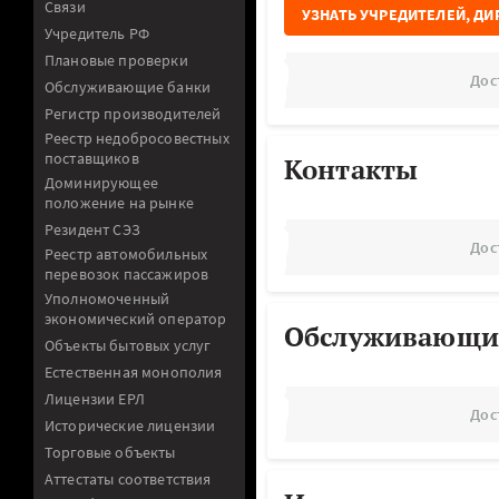
Связи
УЗНАТЬ УЧРЕДИТЕЛЕЙ, ДИ
Учредитель РФ
Плановые проверки
Дос
Обслуживающие банки
Регистр производителей
Реестр недобросовестных
поставщиков
Контакты
Доминирующее
положение на рынке
Резидент СЭЗ
Дос
Реестр автомобильных
перевозок пассажиров
Уполномоченный
экономический оператор
Обслуживающи
Объекты бытовых услуг
Естественная монополия
Лицензии ЕРЛ
Дос
Исторические лицензии
Торговые объекты
Аттестаты соответствия