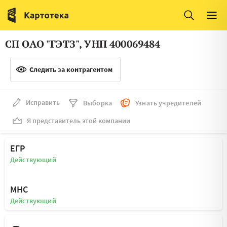
Италия
Ирландия
Люксембург
Литва
СП ОАО "ГЭТЗ", УНП 400069484
Латвия
Македония
Следить за контрагентом
Нидерланды
Норвегия
Словения
Сербия
Исправить
Выборка
Узнать учредителей
Франция
Финляндия
Я представитель этой компании
Швеция
Эстония
ЕГР
Мальта
Действующий
МНС
Действующий