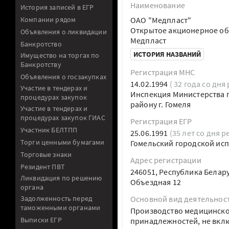
Наименование
История записей в ЕГР
Компании рядом
ОАО "Медпласт"
Открытое акционерное об
Объявления о ликвидации
Медпласт
Банкротство
ИСТОРИЯ НАЗВАНИЙ
Имущество на торгах по
Банкротству
Регистрация МНС
Объявления о госзакупках
14.02.1994
( 32 года со дня
Участие в тендерах и
Инспекция Министерства п
процедурах закупок
району г. Гомеля
Участие в тендерах и
процедурах закупок ГИАС
Регистрация ЕГР
Участник БЕЛТПП
25.06.1991
(35 лет со дня р
Торги ценными бумагами
Гомельский городской ис
Торговые знаки
Адрес регистрации
Резидент ПВТ
246051, Республика Белару
Ликвидация по решению
Объездная 12
органа
Задолженность перед
Основной вид деятельнос
таможенными органами
Производство медицинског
Выписки ЕГР
принадлежностей, не вкл