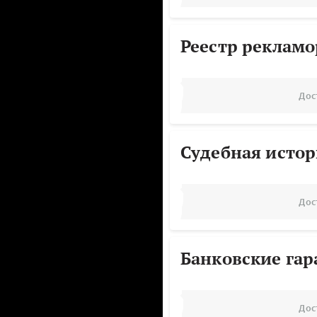
Реестр реклам
Дос
Судебная исто
Дос
Банковские га
Дос