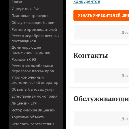
конкурентов
Связи
Учредитель РФ
УЗНАТЬ УЧРЕДИТЕЛЕЙ, ДИ
Плановые проверки
Обслуживающие банки
Регистр производителей
Дос
Реестр недобросовестных
поставщиков
Доминирующее
положение на рынке
Контакты
Резидент СЭЗ
Реестр автомобильных
перевозок пассажиров
Дос
Уполномоченный
экономический оператор
Объекты бытовых услуг
Естественная монополия
Обслуживающи
Лицензии ЕРЛ
Исторические лицензии
Торговые объекты
Дос
Аттестаты соответствия