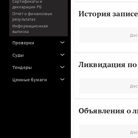
Сертификаты и
декларации РБ
История записе
Отчёт о финансовых
результатах
Информационная
выписка
Дос
Проверки
Суды
Ликвидация по
Тендеры
Ценные бумаги
Дос
Объявления о 
Дос