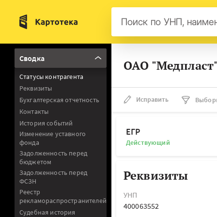
Бел
Сводка
ОАО "Медпласт"
Авс
Статусы контрагента
Гер
Реквизиты
Люк
Исправить
Бухгалтерская отчетность
Выбор
Контакты
Нид
История событий
Фра
ЕГР
Изменение уставного
фонда
Действующий
Мал
Задолженность перед
бюджетом
Реквизиты
Задолженность перед
ФСЗН
Реестр
УНП
рекламораспространителей
400063552
Судебная история