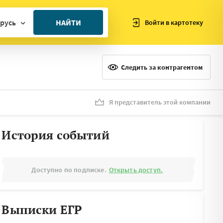
русь
НАЙТИ
Войти в картотеку
ан
ия
Следить за контрагентом
ия
ния
Я представитель этой компании
я
История событий
Доступно по подписке.
Открыть доступ.
Выписки ЕГР