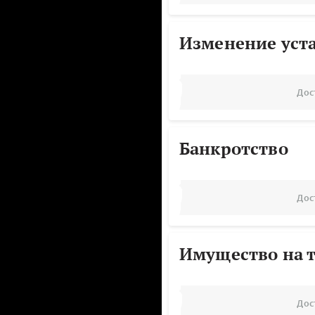
Изменение уст
Дос
Банкротство
Дос
Имущество на т
Дос