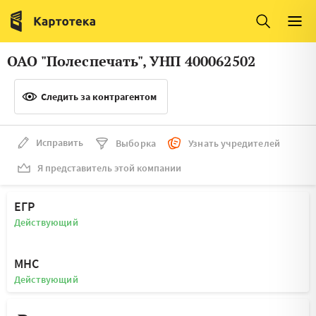
Италия
Ирландия
Люксембург
Литва
ОАО "Полеспечать", УНП 400062502
Латвия
Македония
Следить за контрагентом
Нидерланды
Норвегия
Словения
Сербия
Исправить
Выборка
Узнать учредителей
Франция
Финляндия
Я представитель этой компании
Швеция
Эстония
ЕГР
Мальта
Действующий
МНС
Действующий