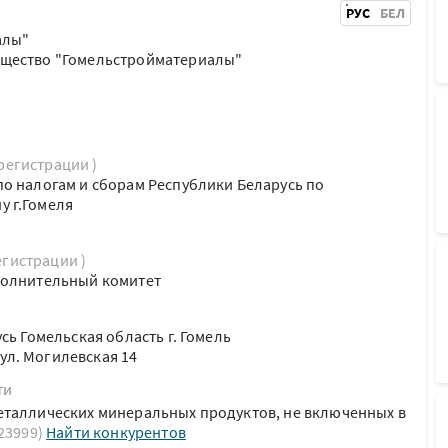
РУС
БЕЛ
алы"
щество "Гомельстройматериалы"
 регистрации )
о налогам и сборам Республики Беларусь по
 г.Гомеля
егистрации )
полнительный комитет
сь Гомельская область г. Гомель
л. Могилевская 14
ти
еталлических минеральных продуктов, не включенных в
 23999)
Найти конкурентов