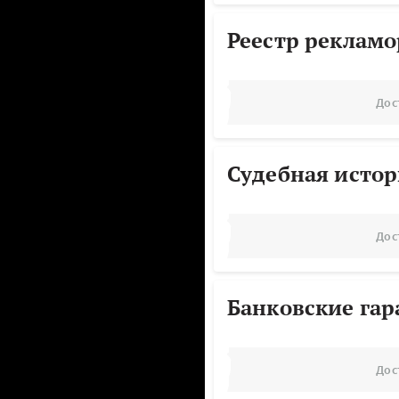
Реестр реклам
Дос
Судебная исто
Дос
Банковские га
Дос