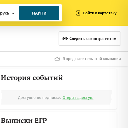
русь
НАЙТИ
Войти в картотеку
ан
ия
Следить за контрагентом
ия
ния
Я представитель этой компании
я
История событий
Доступно по подписке.
Открыть доступ.
Выписки ЕГР