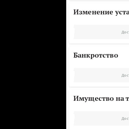
Изменение уст
Дос
Банкротство
Дос
Имущество на т
Дос