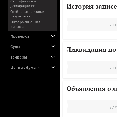
Сертификаты и
История записе
декларации РБ
Отчёт о финансовых
результатах
Информационная
Дос
выписка
Проверки
Суды
Ликвидация по
Тендеры
Ценные бумаги
Дос
Объявления о 
Дос