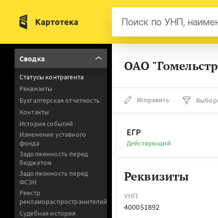
Бел
Сводка
ОАО "Гомельст
Авс
Статусы контрагента
Гер
Реквизиты
Люк
Исправить
Бухгалтерская отчетность
Выбор
Контакты
Нид
История событий
Фра
ЕГР
Изменение уставного
фонда
Действующий
Мал
Задолженность перед
бюджетом
Реквизиты
Задолженность перед
ФСЗН
Реестр
УНП
рекламораспространителей
400051892
Судебная история