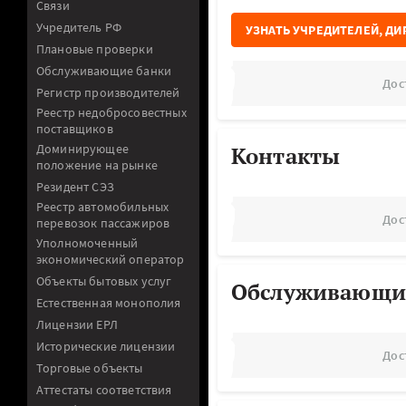
Связи
Учредитель РФ
УЗНАТЬ УЧРЕДИТЕЛЕЙ, ДИ
Плановые проверки
Обслуживающие банки
Дос
Регистр производителей
Реестр недобросовестных
поставщиков
Доминирующее
Контакты
положение на рынке
Резидент СЭЗ
Реестр автомобильных
Дос
перевозок пассажиров
Уполномоченный
экономический оператор
Объекты бытовых услуг
Обслуживающи
Естественная монополия
Лицензии ЕРЛ
Исторические лицензии
Дос
Торговые объекты
Аттестаты соответствия