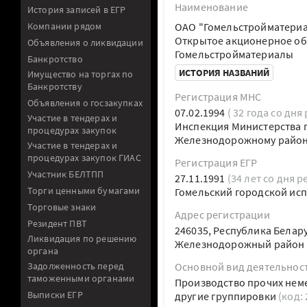
Наименование
История записей в ЕГР
Компании рядом
ОАО "Гомельстройматери
Открытое акционерное об
Объявления о ликвидации
Гомельстройматериалы
Банкротство
ИСТОРИЯ НАЗВАНИЙ
Имущество на торгах по
Банкротству
Регистрация МНС
Объявления о госзакупках
07.02.1994
( 32 года со дня
Участие в тендерах и
Инспекция Министерства п
процедурах закупок
Железнодорожному району
Участие в тендерах и
процедурах закупок ГИАС
Регистрация ЕГР
Участник БЕЛТПП
27.11.1991
(34 лет со дня р
Торги ценными бумагами
Гомельский городской ис
Торговые знаки
Адрес регистрации
Резидент ПВТ
246035, Республика Белару
Ликвидация по решению
Железнодорожный район у
органа
Задолженность перед
Основной вид деятельнос
таможенными органами
Производство прочих нем
Выписки ЕГР
другие группировки
(код: