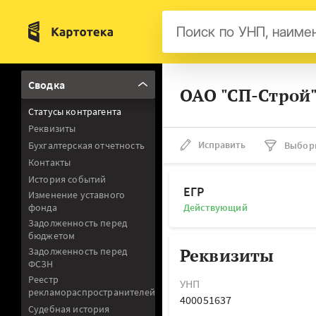
Бел
Сводка
ОАО "СП-Строй"
Авс
Статусы контрагента
Гер
Реквизиты
Люк
Исправить
Бухгалтерская отчетность
Выбор
Контакты
Нид
История событий
Фра
ЕГР
Изменение уставного
фонда
Действующий
Мал
Задолженность перед
бюджетом
Реквизиты
Задолженность перед
ФСЗН
Реестр
УНП
рекламораспространителей
400051637
Судебная история