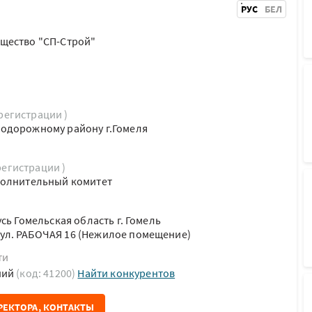
РУС
БЕЛ
щество "СП-Строй"
 регистрации )
одорожному району г.Гомеля
регистрации )
полнительный комитет
сь Гомельская область г. Гомель
л. РАБОЧАЯ 16 (Нежилое помещение)
ти
ний
(код: 41200)
Найти конкурентов
РЕКТОРА, КОНТАКТЫ