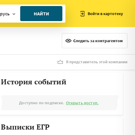
русь
НАЙТИ
Войти в картотеку
ан
ия
Следить за контрагентом
ия
ния
Я представитель этой компании
я
История событий
Доступно по подписке.
Открыть доступ.
Выписки ЕГР