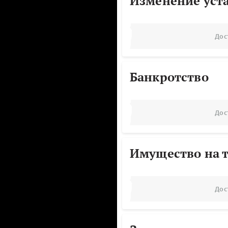
Изменение уст
Дос
Банкротство
Дос
Имущество на т
Дос