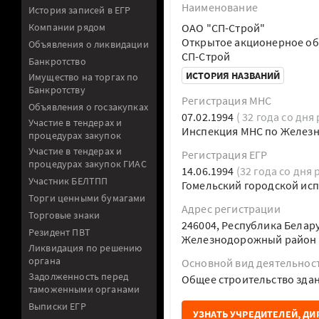
Наименование
История записей в ЕГР
Компании рядом
ОАО "СП-Строй"
Открытое акционерное об
Объявления о ликвидации
СП-Строй
Банкротство
ИСТОРИЯ НАЗВАНИЙ
Имущество на торгах по
Банкротству
Регистрация МНС
Объявления о госзакупках
07.02.1994
( 32 года со дня
Участие в тендерах и
Инспекция МНС по Железн
процедурах закупок
Участие в тендерах и
Регистрация ЕГР
процедурах закупок ГИАС
14.06.1994
(32 года со дня 
Участник БЕЛТПП
Гомельский городской ис
Торги ценными бумагами
Адрес регистрации
Торговые знаки
246004, Республика Белару
Резидент ПВТ
Железнодорожный район у
Ликвидация по решению
органа
Основной вид деятельнос
Задолженность перед
Общее строительство зда
таможенными органами
Выписки ЕГР
УЗНАТЬ УЧРЕДИТЕЛЕЙ, ДИ