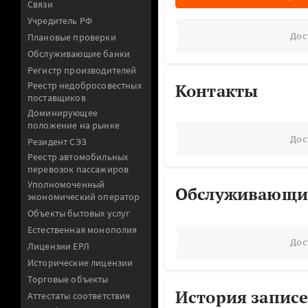
Связи
Учредитель РФ
Дос
Плановые проверки
Обслуживающие банки
Регистр производителей
Реестр недобросовестных
Контакты
поставщиков
Доминирующее
положение на рынке
Дос
Резидент СЭЗ
Реестр автомобильных
перевозок пассажиров
Уполномоченный
Обслуживающи
экономический оператор
Объекты бытовых услуг
Естественная монополия
Дос
Лицензии ЕРЛ
Исторические лицензии
Торговые объекты
История записе
Аттестаты соответствия