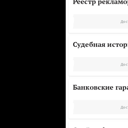
Реестр реклам
Дос
Судебная исто
Дос
Банковские га
Дос