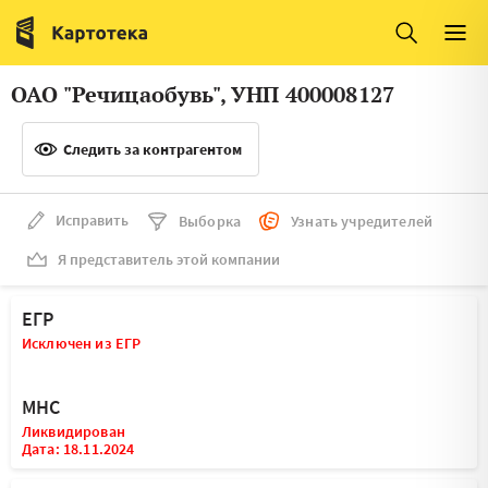
Италия
Ирландия
Люксембург
Литва
ОАО "Речицаобувь", УНП 400008127
Латвия
Македония
Следить за контрагентом
Нидерланды
Норвегия
Словения
Сербия
Исправить
Выборка
Узнать учредителей
Франция
Финляндия
Я представитель этой компании
Швеция
Эстония
ЕГР
Мальта
Исключен из ЕГР
МНС
Ликвидирован
Дата: 18.11.2024