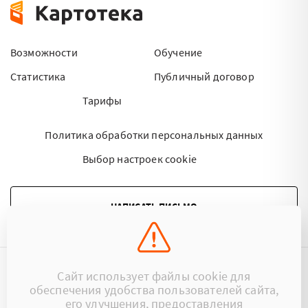
Возможности
Обучение
Статистика
Публичный договор
Тарифы
Политика обработки персональных данных
Выбор настроек cookie
НАПИСАТЬ ПИСЬМО
Сайт использует файлы cookie для
©2015 - 2026 Kartoteka.by Все права защищены.
обеспечения удобства пользователей сайта,
его улучшения, предоставления