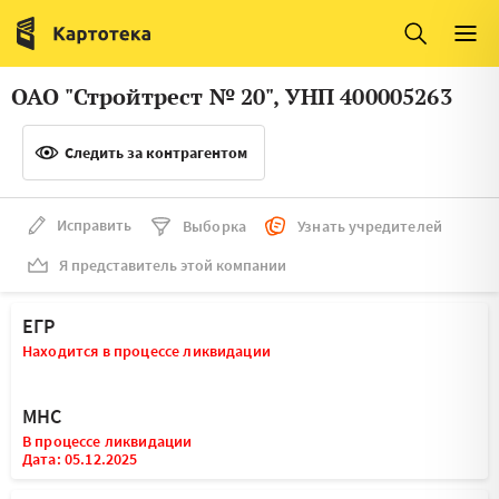
Италия
Ирландия
Люксембург
Литва
ОАО "Стройтрест № 20", УНП 400005263
Латвия
Македония
Следить за контрагентом
Нидерланды
Норвегия
Словения
Сербия
Исправить
Выборка
Узнать учредителей
Франция
Финляндия
Я представитель этой компании
Швеция
Эстония
ЕГР
Мальта
Находится в процессе ликвидации
МНС
В процессе ликвидации
Дата: 05.12.2025