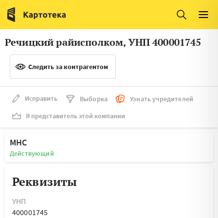
Италия
Ирландия
Люксембург
Литва
Речицкий райисполком, УНП 400001745
Латвия
Македония
Следить за контрагентом
Нидерланды
Норвегия
Словения
Сербия
Исправить
Выборка
Узнать учредителей
Франция
Финляндия
Я представитель этой компании
Швеция
Эстония
МНС
Мальта
Действующий
Реквизиты
УНП
400001745