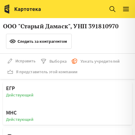
Италия
Ирландия
Люксембург
Литва
ООО "Старый Дамаск", УНП 391810970
Латвия
Македония
Следить за контрагентом
Нидерланды
Норвегия
Словения
Сербия
Исправить
Выборка
Узнать учредителей
Франция
Финляндия
Я представитель этой компании
Швеция
Эстония
ЕГР
Мальта
Действующий
МНС
Действующий