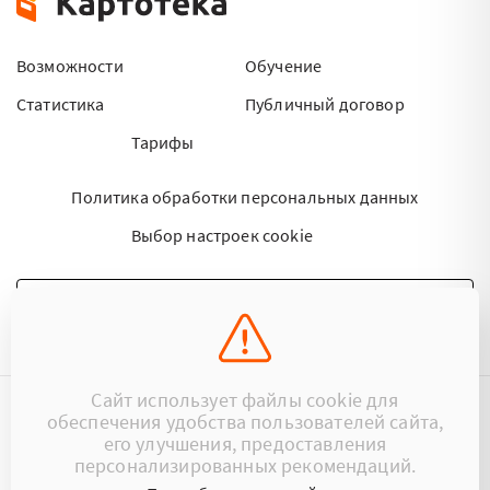
Возможности
Обучение
Статистика
Публичный договор
Тарифы
Политика обработки персональных данных
Выбор настроек cookie
НАПИСАТЬ ПИСЬМО
Сайт использует файлы cookie для
обеспечения удобства пользователей сайта,
©2015 - 2026 Kartoteka.by Все права защищены.
его улучшения, предоставления
персонализированных рекомендаций.
+375 (29) 17-383-17
ООО «Картотека»