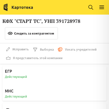
Италия
Ирландия
Люксембург
Литва
КФХ "СТАРТ ТС", УНП 391728978
Латвия
Македония
Следить за контрагентом
Нидерланды
Норвегия
Словения
Сербия
Исправить
Выборка
Узнать учредителей
Франция
Финляндия
Я представитель этой компании
Швеция
Эстония
ЕГР
Мальта
Действующий
МНС
Действующий