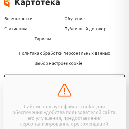
Возможности
Обучение
Статистика
Публичный договор
Тарифы
Политика обработки персональных данных
Выбор настроек cookie
НАПИСАТЬ ПИСЬМО
Сайт использует файлы cookie для
обеспечения удобства пользователей сайта,
©2015 - 2026 Kartoteka.by Все права защищены.
его улучшения, предоставления
персонализированных рекомендаций.
+375 (29) 17-383-17
ООО «Картотека»