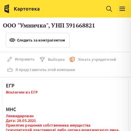
Италия
Ирландия
Люксембург
Литва
ООО "Умничка", УНП 391668821
Латвия
Македония
Следить за контрагентом
Нидерланды
Норвегия
Словения
Сербия
Исправить
Выборка
Узнать учредителей
Франция
Финляндия
Я представитель этой компании
Швеция
Эстония
ЕГР
Мальта
Исключен из ЕГР
МНС
Ликвидирован
Дата: 28.05.2021
Принятие решения собственника имущества
(учредителей,участников) либо органа юридического лица,