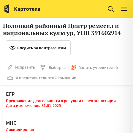
Италия
Ирландия
Люксембург
Литва
Полоцкий районный Центр ремесел и
Латвия
Македония
национальных культур, УНП 391602914
Нидерланды
Норвегия
Следить за контрагентом
Словения
Сербия
Франция
Финляндия
Исправить
Выборка
Узнать учредителей
Я представитель этой компании
Швеция
Эстония
Мальта
ЕГР
Прекращение деятельности в результате реорганизации
Дата исключения: 31.01.2025
МНС
Ликвидирован