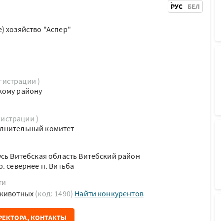
РУС
БЕЛ
) хозяйство "Аспер"
егистрации )
кому району
гистрации )
лнительный комитет
усь Витебская область Витебский район
. севернее п. Витьба
ти
 животных
(код: 1490)
Найти конкурентов
РЕКТОРА, КОНТАКТЫ