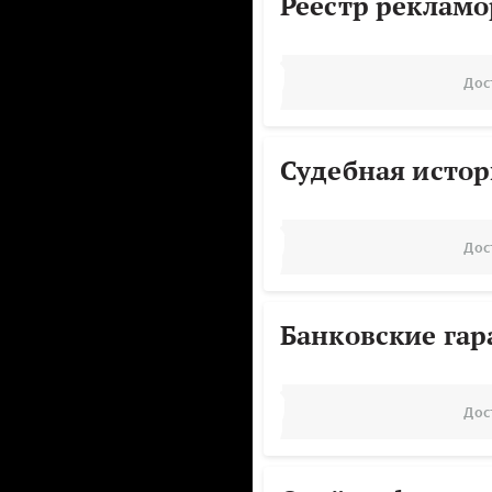
Реестр реклам
Дос
Судебная исто
Дос
Банковские га
Дос