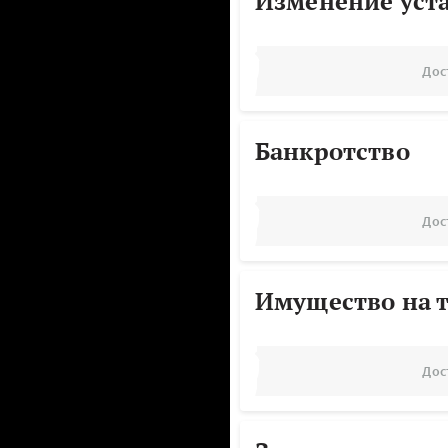
Изменение уст
Дос
Банкротство
Дос
Имущество на т
Дос