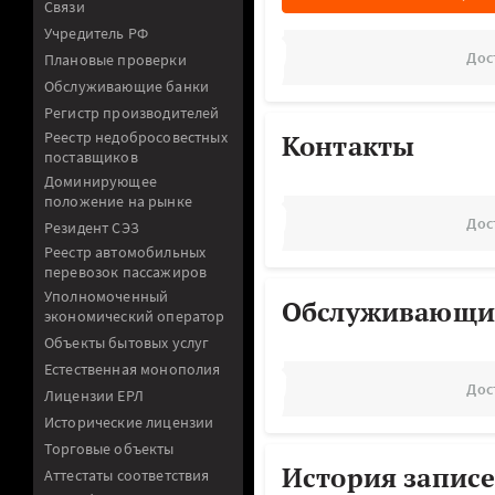
Связи
Учредитель РФ
Дос
Плановые проверки
Обслуживающие банки
Регистр производителей
Реестр недобросовестных
Контакты
поставщиков
Доминирующее
положение на рынке
Дос
Резидент СЭЗ
Реестр автомобильных
перевозок пассажиров
Уполномоченный
Обслуживающи
экономический оператор
Объекты бытовых услуг
Естественная монополия
Дос
Лицензии ЕРЛ
Исторические лицензии
Торговые объекты
История записе
Аттестаты соответствия