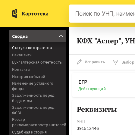
Бел
Сводка
КФХ "Аспер", У
Авс
Статусы контрагента
Гер
Реквизиты
Люк
Исправить
Бухгалтерская отчетность
Выбор
Контакты
Нид
История событий
Фра
ЕГР
Изменение уставного
фонда
Действующий
Мал
Задолженность перед
бюджетом
Реквизиты
Задолженность перед
ФСЗН
Реестр
УНП
рекламораспространителей
391512446
Судебная история