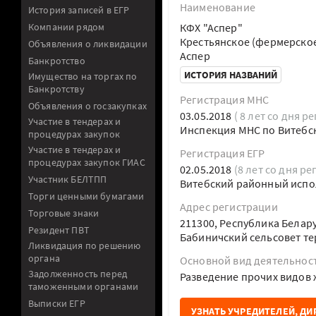
Наименование
История записей в ЕГР
Компании рядом
КФХ "Аспер"
Крестьянское (фермерское
Объявления о ликвидации
Аспер
Банкротство
ИСТОРИЯ НАЗВАНИЙ
Имущество на торгах по
Банкротству
Регистрация МНС
Объявления о госзакупках
03.05.2018
( 8 лет со дня р
Участие в тендерах и
Инспекция МНС по Витебс
процедурах закупок
Участие в тендерах и
Регистрация ЕГР
процедурах закупок ГИАС
02.05.2018
(8 лет со дня ре
Участник БЕЛТПП
Витебский районный испо
Торги ценными бумагами
Адрес регистрации
Торговые знаки
211300, Республика Белар
Резидент ПВТ
Бабиничский сельсовет тер
Ликвидация по решению
органа
Основной вид деятельнос
Задолженность перед
Разведение прочих видов
таможенными органами
Выписки ЕГР
УЗНАТЬ УЧРЕДИТЕЛЕЙ, ДИ