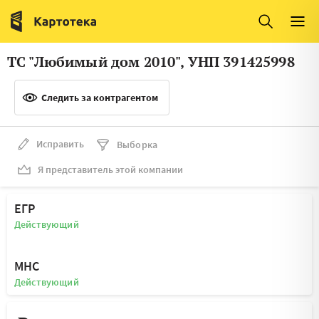
Италия
Ирландия
Люксембург
Литва
ТС "Любимый дом 2010", УНП 391425998
Латвия
Македония
Следить за контрагентом
Нидерланды
Норвегия
Словения
Сербия
Исправить
Выборка
Франция
Финляндия
Я представитель этой компании
Швеция
Эстония
ЕГР
Мальта
Действующий
МНС
Действующий