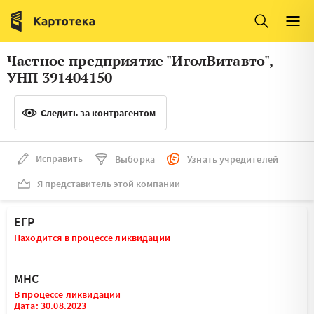
Италия
Ирландия
Люксембург
Литва
Частное предприятие "ИголВитавто",
Латвия
Македония
УНП 391404150
Нидерланды
Норвегия
Следить за контрагентом
Словения
Сербия
Франция
Финляндия
Исправить
Выборка
Узнать учредителей
Я представитель этой компании
Швеция
Эстония
Мальта
ЕГР
Находится в процессе ликвидации
МНС
В процессе ликвидации
Дата: 30.08.2023