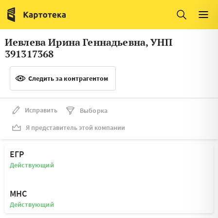
Италия
Ирландия
Люксембург
Литва
Иевлева Ирина Геннадьевна, УНП
Латвия
Македония
391317368
Нидерланды
Норвегия
Следить за контрагентом
Словения
Сербия
Франция
Финляндия
Исправить
Выборка
Я представитель этой компании
Швеция
Эстония
Мальта
ЕГР
Действующий
МНС
Действующий