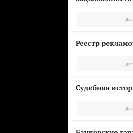
Дос
Реестр реклам
Дос
Судебная исто
Дос
Банковские га