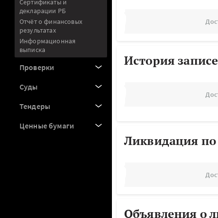
Сертификаты и
декларации РБ
Отчёт о финансовых
Дос
результатах
Информационная
выписка
История записе
Проверки
Суды
Дос
Тендеры
Ценные бумаги
Ликвидация по
Дос
Объявления о 