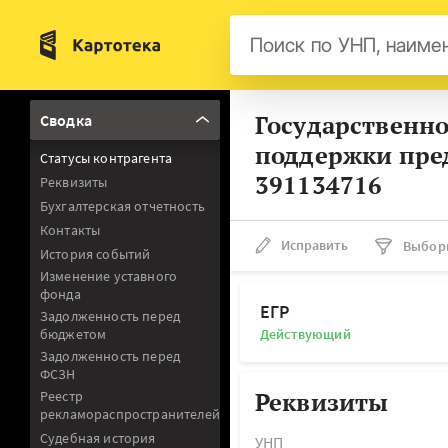
Бел
Государственн
Сводка
Авс
поддержки пре
Статусы контрагента
Гер
391134716
Реквизиты
Люк
Бухгалтерская отчетность
Контакты
Нид
Исправить
Выбор
История событий
Фра
Изменение уставного
фонда
Мал
ЕГР
Задолженность перед
бюджетом
Действующий
Задолженность перед
ФСЗН
Реквизиты
Реестр
рекламораспространителей
Судебная история
УНП