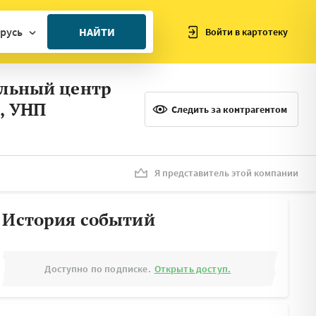
русь
НАЙТИ
Войти в картотеку
ан
альный центр
ия
, УНП
Следить за контрагентом
ия
ния
Я представитель этой компании
я
История событий
Доступно по подписке.
Открыть доступ.