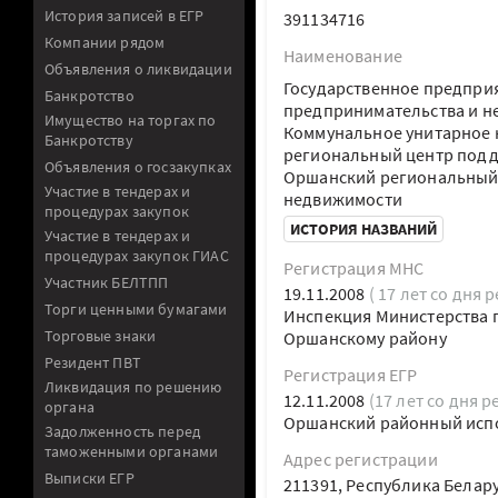
История записей в ЕГР
391134716
Компании рядом
Наименование
Объявления о ликвидации
Государственное предпри
Банкротство
предпринимательства и н
Имущество на торгах по
Коммунальное унитарное 
Банкротству
региональный центр подд
Объявления о госзакупках
Оршанский региональный
Участие в тендерах и
недвижимости
процедурах закупок
ИСТОРИЯ НАЗВАНИЙ
Участие в тендерах и
процедурах закупок ГИАС
Регистрация МНС
Участник БЕЛТПП
19.11.2008
( 17 лет со дня 
Торги ценными бумагами
Инспекция Министерства п
Торговые знаки
Оршанскому району
Резидент ПВТ
Регистрация ЕГР
Ликвидация по решению
12.11.2008
(17 лет со дня р
органа
Оршанский районный исп
Задолженность перед
таможенными органами
Адрес регистрации
Выписки ЕГР
211391, Республика Белар