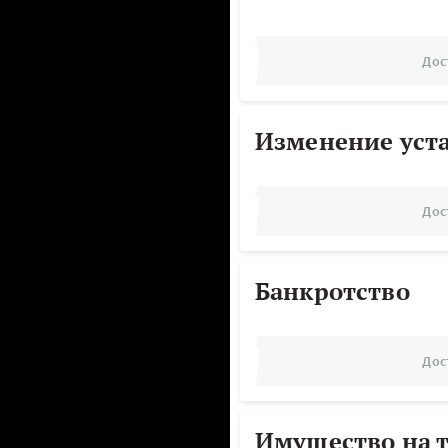
Дос
Изменение уст
Дос
Банкротство
Дос
Имущество на т