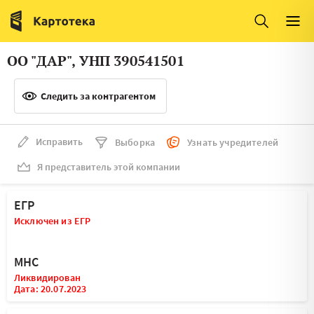
Италия
Ирландия
Люксембург
Литва
ОО "ДАР", УНП 390541501
Латвия
Македония
Следить за контрагентом
Нидерланды
Норвегия
Словения
Сербия
Исправить
Выборка
Узнать учредителей
Франция
Финляндия
Я представитель этой компании
Швеция
Эстония
ЕГР
Мальта
Исключен из ЕГР
МНС
Ликвидирован
Дата: 20.07.2023