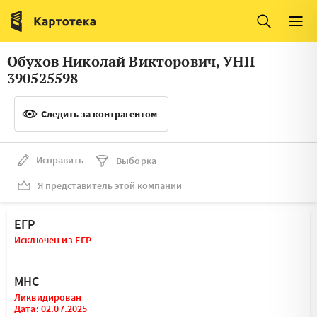
Италия
Ирландия
Люксембург
Литва
Обухов Николай Викторович, УНП
Латвия
Македония
390525598
Нидерланды
Норвегия
Следить за контрагентом
Словения
Сербия
Франция
Финляндия
Исправить
Выборка
Я представитель этой компании
Швеция
Эстония
Мальта
ЕГР
Исключен из ЕГР
МНС
Ликвидирован
Дата: 02.07.2025