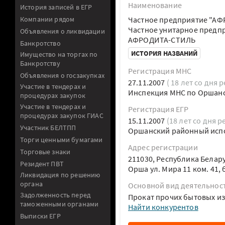
Наименование
История записей в ЕГР
Компании рядом
Частное предприятие "А
Частное унитарное предп
Объявления о ликвидации
АФРОДИТА-СТИЛЬ
Банкротство
ИСТОРИЯ НАЗВАНИЙ
Имущество на торгах по
Банкротству
Регистрация МНС
Объявления о госзакупках
27.11.2007
( 18 лет со дня 
Участие в тендерах и
Инспекция МНС по Оршан
процедурах закупок
Участие в тендерах и
Регистрация ЕГР
процедурах закупок ГИАС
15.11.2007
(18 лет со дня р
Участник БЕЛТПП
Оршанский районный исп
Торги ценными бумагами
Адрес регистрации
Торговые знаки
211030, Республика Белар
Резидент ПВТ
Орша ул. Мира 11 ком. 41,
Ликвидация по решению
органа
Основной вид деятельнос
Задолженность перед
Прокат прочих бытовых и
таможенными органами
Найти конкурентов
Выписки ЕГР