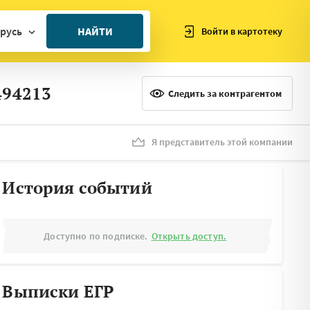
русь
НАЙТИ
Войти в картотеку
ан
494213
ия
Следить за контрагентом
ия
ния
Я представитель этой компании
я
История событий
Доступно по подписке.
Открыть доступ.
Выписки ЕГР