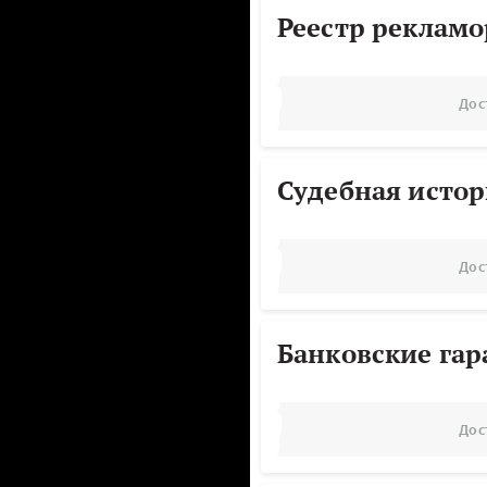
Реестр реклам
Дос
Судебная исто
Дос
Банковские га
Дос