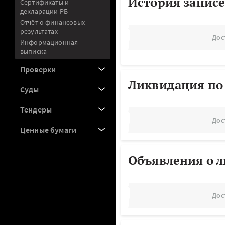
История записе
Сертификаты и
декларации РБ
Отчёт о финансовых
результатах
Дос
Информационная
выписка
Проверки
Ликвидация по
Суды
Тендеры
Дос
Ценные бумаги
Объявления о 
Дос