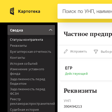
Бел
Сводка
Частное предп
Авс
Статусы контрагента
Гер
Реквизиты
Люк
Исправить
Бухгалтерская отчетность
Выбор
Контакты
Нид
История событий
Фра
ЕГР
Изменение уставного
фонда
Действующий
Мал
Задолженность перед
бюджетом
Реквизиты
Задолженность перед
ФСЗН
Реестр
УНП
рекламораспространителей
390494213
Судебная история