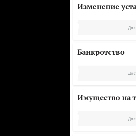
Изменение уст
Дос
Банкротство
Дос
Имущество на т
Дос