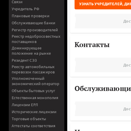
Связи
УЗНАТЬ УЧРЕДИТЕЛЕЙ, ДИ
Учредитель РФ
Плановые проверки
Дос
Обслуживающие банки
Регистр производителей
Реестр недобросовестных
поставщиков
Контакты
Доминирующее
положение на рынке
Резидент СЭЗ
Дос
Реестр автомобильных
перевозок пассажиров
Уполномоченный
экономический оператор
Обслуживающи
Объекты бытовых услуг
Естественная монополия
Лицензии ЕРЛ
Дос
Исторические лицензии
Торговые объекты
Аттестаты соответствия