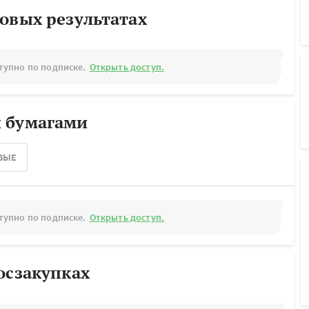
овых результатах
тупно по подписке.
Открыть доступ.
 бумагами
ВЫЕ
тупно по подписке.
Открыть доступ.
осзакупках