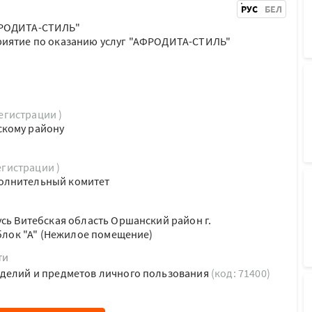
РУС
БЕЛ
ФРОДИТА-СТИЛЬ"
риятие по оказанию услуг "АФРОДИТА-СТИЛЬ"
регистрации )
скому району
егистрации )
олнительный комитет
усь Витебская область Оршанский район г.
 блок "А" (Нежилое помещение)
ти
зделий и предметов личного пользования
(код: 71400)